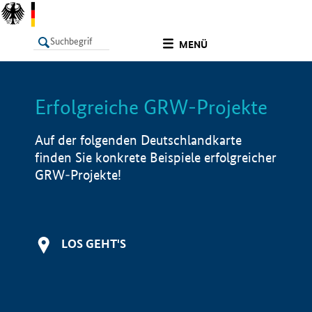
undefined
MENÜ
Erfolgreiche GRW-Projekte
LISTE
Filter
Info
Auf der folgenden Deutschlandkarte
finden Sie konkrete Beispiele erfolgreicher
GRW-Projekte!
LOS GEHT'S