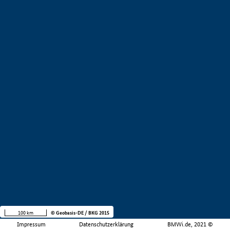
100 km
© Geobasis-DE / BKG 2015
Impressum
Datenschutzerklärung
BMWi.de, 2021 ©