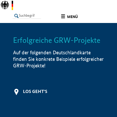
undefined
MENÜ
Erfolgreiche GRW-Projekte
LISTE
Filter
Info
Auf der folgenden Deutschlandkarte
finden Sie konkrete Beispiele erfolgreicher
GRW-Projekte!
LOS GEHT'S