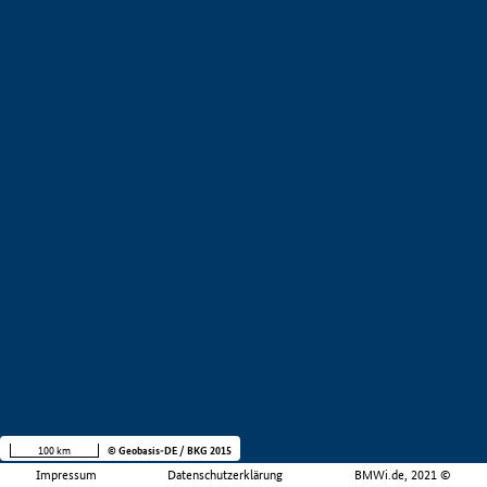
100 km
© Geobasis-DE / BKG 2015
Impressum
Datenschutzerklärung
BMWi.de, 2021 ©