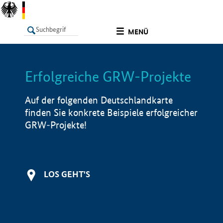
undefined
MENÜ
Erfolgreiche GRW-Projekte
LISTE
Filter
Info
Auf der folgenden Deutschlandkarte
finden Sie konkrete Beispiele erfolgreicher
GRW-Projekte!
LOS GEHT'S