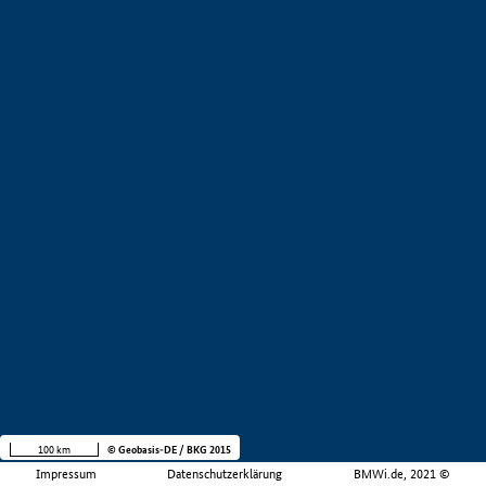
100 km
© Geobasis-DE / BKG 2015
Impressum
Datenschutzerklärung
BMWi.de, 2021 ©