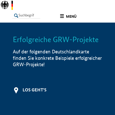
undefined
MENÜ
Erfolgreiche GRW-Projekte
LISTE
Filter
Info
Auf der folgenden Deutschlandkarte
finden Sie konkrete Beispiele erfolgreicher
GRW-Projekte!
LOS GEHT'S