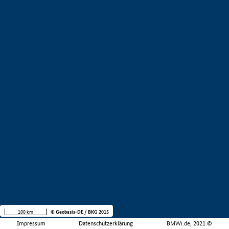
100 km
© Geobasis-DE / BKG 2015
Impressum
Datenschutzerklärung
BMWi.de, 2021 ©