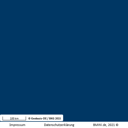
100 km
© Geobasis-DE / BKG 2015
Impressum
Datenschutzerklärung
BMWi.de, 2021 ©