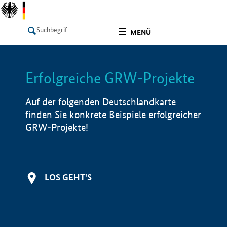
undefined
MENÜ
Erfolgreiche GRW-Projekte
LISTE
Filter
Info
Auf der folgenden Deutschlandkarte
finden Sie konkrete Beispiele erfolgreicher
GRW-Projekte!
LOS GEHT'S