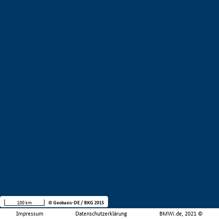
100 km
© Geobasis-DE / BKG 2015
Impressum
Datenschutzerklärung
BMWi.de, 2021 ©