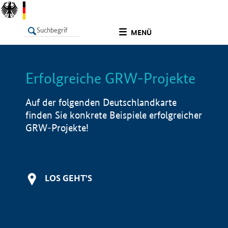
undefined
MENÜ
Erfolgreiche GRW-Projekte
LISTE
Filter
Info
Auf der folgenden Deutschlandkarte
finden Sie konkrete Beispiele erfolgreicher
GRW-Projekte!
LOS GEHT'S