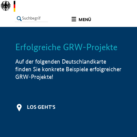
undefined
MENÜ
Erfolgreiche GRW-Projekte
LISTE
Filter
Info
Auf der folgenden Deutschlandkarte
finden Sie konkrete Beispiele erfolgreicher
GRW-Projekte!
LOS GEHT'S