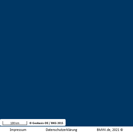
100 km
© Geobasis-DE / BKG 2015
Impressum
Datenschutzerklärung
BMWi.de, 2021 ©