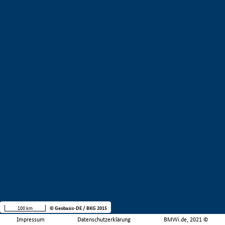
100 km
© Geobasis-DE / BKG 2015
Impressum
Datenschutzerklärung
BMWi.de, 2021 ©