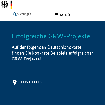
undefined
MENÜ
Erfolgreiche GRW-Projekte
LISTE
Filter
Info
Auf der folgenden Deutschlandkarte
finden Sie konkrete Beispiele erfolgreicher
GRW-Projekte!
LOS GEHT'S