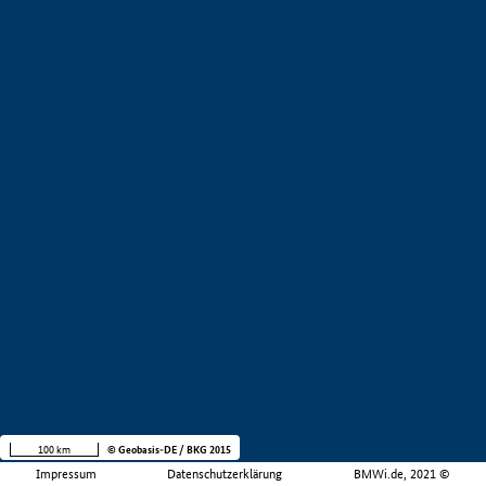
100 km
© Geobasis-DE / BKG 2015
Impressum
Datenschutzerklärung
BMWi.de, 2021 ©