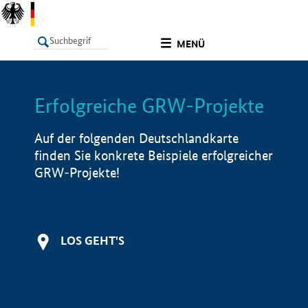
undefined
MENÜ
Erfolgreiche GRW-Projekte
LISTE
Filter
Info
Auf der folgenden Deutschlandkarte
finden Sie konkrete Beispiele erfolgreicher
GRW-Projekte!
LOS GEHT'S