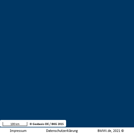
100 km
© Geobasis-DE / BKG 2015
Impressum
Datenschutzerklärung
BMWi.de, 2021 ©