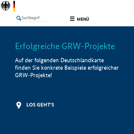
undefined
MENÜ
Erfolgreiche GRW-Projekte
LISTE
Filter
Info
Auf der folgenden Deutschlandkarte
finden Sie konkrete Beispiele erfolgreicher
GRW-Projekte!
LOS GEHT'S