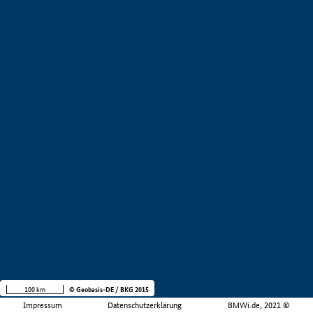
100 km
© Geobasis-DE / BKG 2015
Impressum
Datenschutzerklärung
BMWi.de, 2021 ©