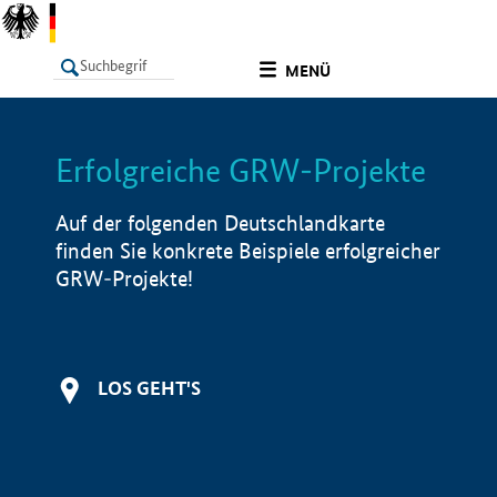
undefined
MENÜ
Erfolgreiche GRW-Projekte
LISTE
Filter
Info
Auf der folgenden Deutschlandkarte
finden Sie konkrete Beispiele erfolgreicher
GRW-Projekte!
LOS GEHT'S