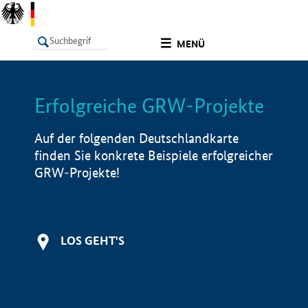
undefined
MENÜ
Erfolgreiche GRW-Projekte
LISTE
Filter
Info
Auf der folgenden Deutschlandkarte
finden Sie konkrete Beispiele erfolgreicher
GRW-Projekte!
LOS GEHT'S