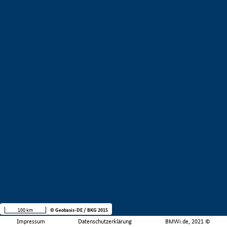
100 km
© Geobasis-DE / BKG 2015
Impressum
Datenschutzerklärung
BMWi.de, 2021 ©