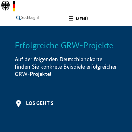
undefined
MENÜ
Erfolgreiche GRW-Projekte
LISTE
Filter
Info
Auf der folgenden Deutschlandkarte
finden Sie konkrete Beispiele erfolgreicher
GRW-Projekte!
LOS GEHT'S