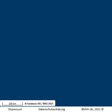
100 km
© Geobasis-DE / BKG 2015
Impressum
Datenschutzerklärung
BMWi.de, 2021 ©