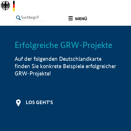
undefined
MENÜ
Erfolgreiche GRW-Projekte
LISTE
Filter
Info
Auf der folgenden Deutschlandkarte
finden Sie konkrete Beispiele erfolgreicher
GRW-Projekte!
LOS GEHT'S