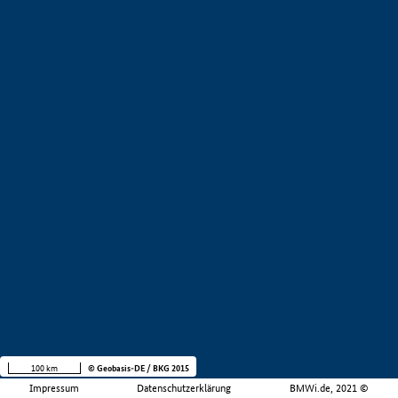
100 km
© Geobasis-DE / BKG 2015
Impressum
Datenschutzerklärung
BMWi.de, 2021 ©