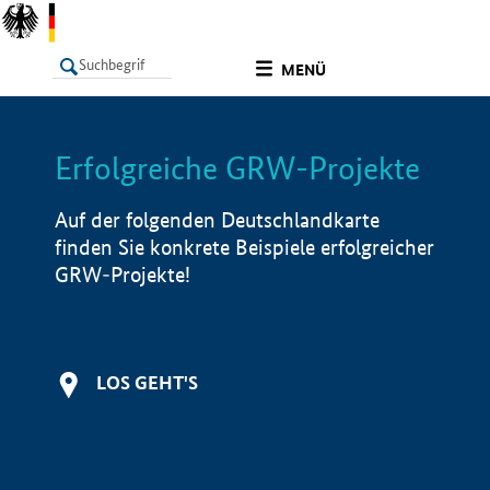
undefined
MENÜ
Erfolgreiche GRW-Projekte
LISTE
Filter
Info
Auf der folgenden Deutschlandkarte
finden Sie konkrete Beispiele erfolgreicher
GRW-Projekte!
LOS GEHT'S