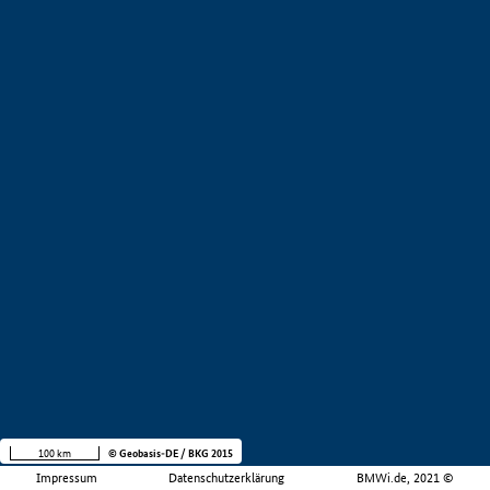
100 km
© Geobasis-DE / BKG 2015
Impressum
Datenschutzerklärung
BMWi.de, 2021 ©