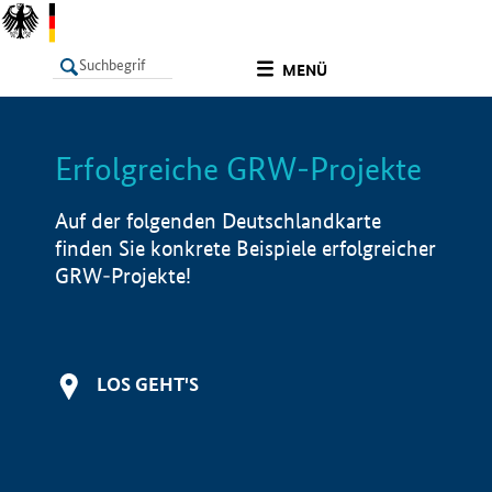
undefined
MENÜ
Erfolgreiche GRW-Projekte
LISTE
Filter
Info
Auf der folgenden Deutschlandkarte
finden Sie konkrete Beispiele erfolgreicher
GRW-Projekte!
LOS GEHT'S