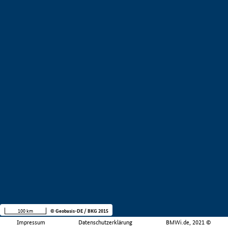
100 km
© Geobasis-DE / BKG 2015
Impressum
Datenschutzerklärung
BMWi.de, 2021 ©