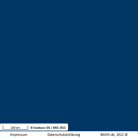
100 km
© Geobasis-DE / BKG 2015
Impressum
Datenschutzerklärung
BMWi.de, 2021 ©