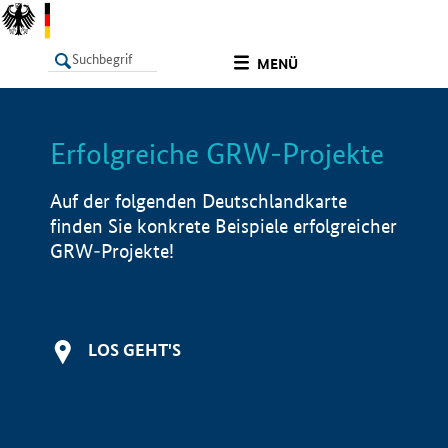
undefined
MENÜ
Erfolgreiche GRW-Projekte
LISTE
Filter
Info
Auf der folgenden Deutschlandkarte
finden Sie konkrete Beispiele erfolgreicher
GRW-Projekte!
LOS GEHT'S