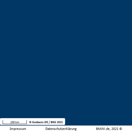
100 km
© Geobasis-DE / BKG 2015
Impressum
Datenschutzerklärung
BMWi.de, 2021 ©