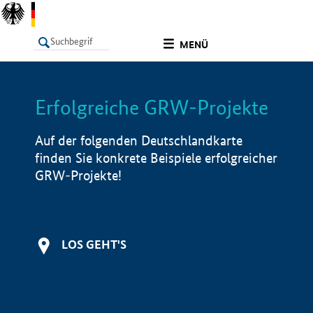
undefined
MENÜ
Erfolgreiche GRW-Projekte
LISTE
Filter
Info
Auf der folgenden Deutschlandkarte
finden Sie konkrete Beispiele erfolgreicher
GRW-Projekte!
LOS GEHT'S