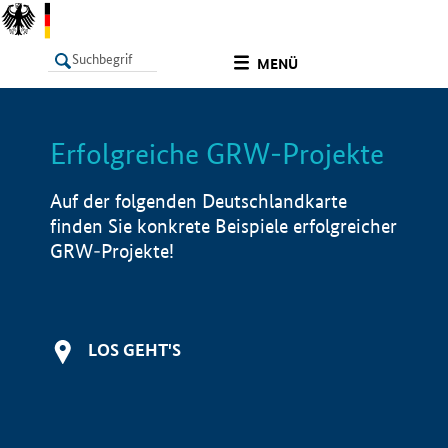
undefined
MENÜ
Erfolgreiche GRW-Projekte
LISTE
Filter
Info
Auf der folgenden Deutschlandkarte
finden Sie konkrete Beispiele erfolgreicher
GRW-Projekte!
LOS GEHT'S