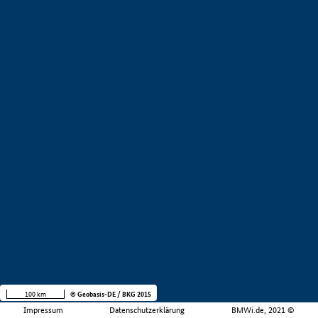
100 km
© Geobasis-DE / BKG 2015
Impressum
Datenschutzerklärung
BMWi.de, 2021 ©