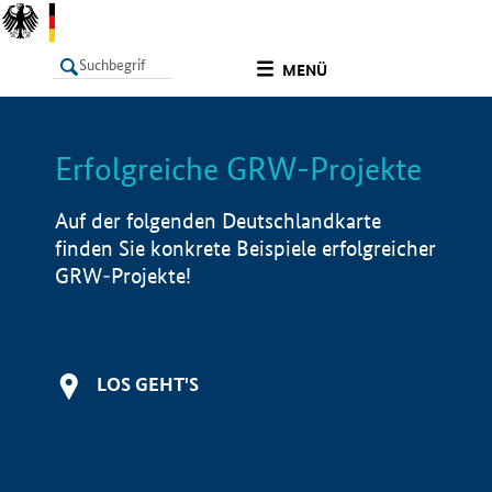
undefined
MENÜ
Erfolgreiche GRW-Projekte
LISTE
Filter
Info
Auf der folgenden Deutschlandkarte
finden Sie konkrete Beispiele erfolgreicher
GRW-Projekte!
LOS GEHT'S