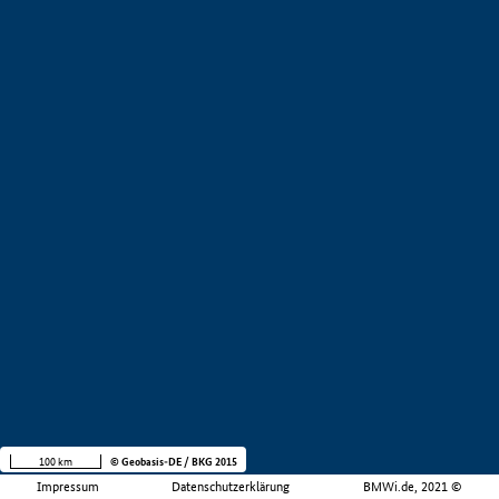
100 km
© Geobasis-DE / BKG 2015
Impressum
Datenschutzerklärung
BMWi.de, 2021 ©