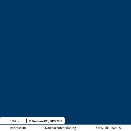
100 km
© Geobasis-DE / BKG 2015
Impressum
Datenschutzerklärung
BMWi.de, 2021 ©