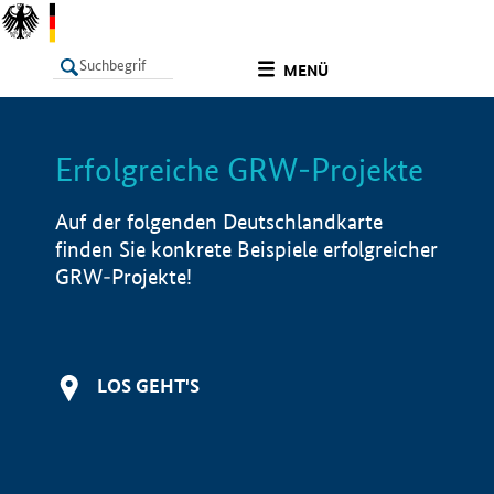
undefined
MENÜ
Erfolgreiche GRW-Projekte
LISTE
Filter
Info
Auf der folgenden Deutschlandkarte
finden Sie konkrete Beispiele erfolgreicher
GRW-Projekte!
LOS GEHT'S