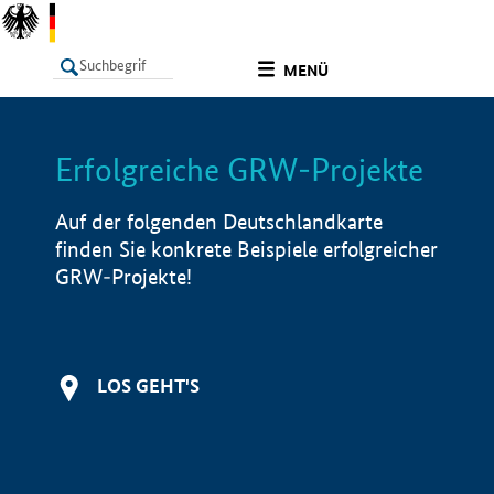
undefined
MENÜ
Erfolgreiche GRW-Projekte
LISTE
Filter
Info
Auf der folgenden Deutschlandkarte
finden Sie konkrete Beispiele erfolgreicher
GRW-Projekte!
LOS GEHT'S