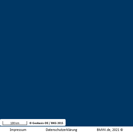
100 km
© Geobasis-DE / BKG 2015
Impressum
Datenschutzerklärung
BMWi.de, 2021 ©