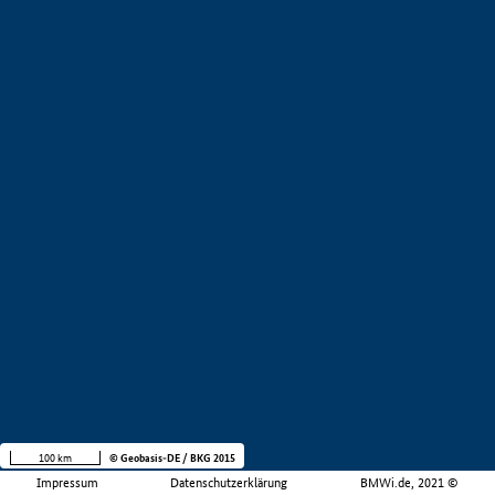
100 km
© Geobasis-DE / BKG 2015
Impressum
Datenschutzerklärung
BMWi.de, 2021 ©