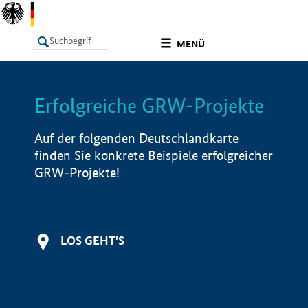
undefined
MENÜ
Erfolgreiche GRW-Projekte
LISTE
Filter
Info
Auf der folgenden Deutschlandkarte
finden Sie konkrete Beispiele erfolgreicher
GRW-Projekte!
LOS GEHT'S