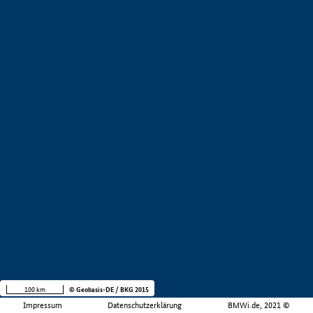
100 km
© Geobasis-DE / BKG 2015
Impressum
Datenschutzerklärung
BMWi.de, 2021 ©