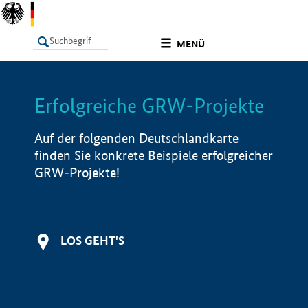
undefined
MENÜ
Erfolgreiche GRW-Projekte
LISTE
Filter
Info
Auf der folgenden Deutschlandkarte
finden Sie konkrete Beispiele erfolgreicher
GRW-Projekte!
LOS GEHT'S