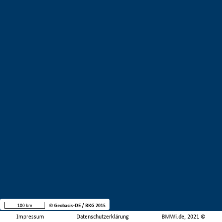
100 km
© Geobasis-DE / BKG 2015
Impressum
Datenschutzerklärung
BMWi.de, 2021 ©