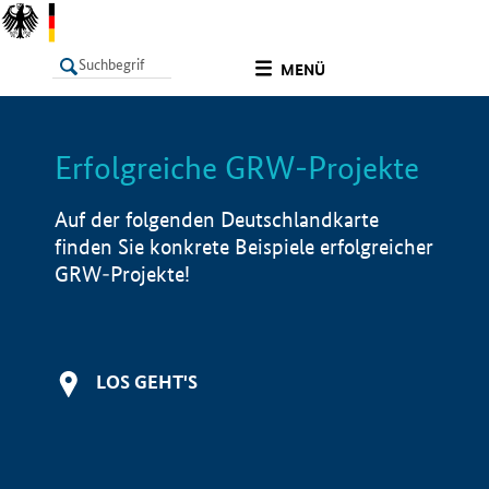
undefined
MENÜ
Erfolgreiche GRW-Projekte
LISTE
Filter
Info
Auf der folgenden Deutschlandkarte
finden Sie konkrete Beispiele erfolgreicher
GRW-Projekte!
LOS GEHT'S