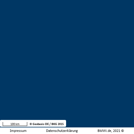
100 km
© Geobasis-DE / BKG 2015
Impressum
Datenschutzerklärung
BMWi.de, 2021 ©