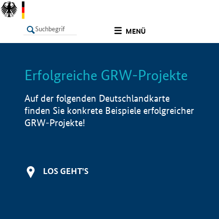
undefined
MENÜ
Erfolgreiche GRW-Projekte
LISTE
Filter
Info
Auf der folgenden Deutschlandkarte
finden Sie konkrete Beispiele erfolgreicher
GRW-Projekte!
LOS GEHT'S