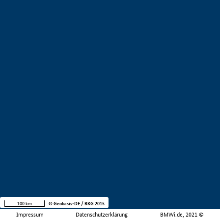
100 km
© Geobasis-DE / BKG 2015
Impressum
Datenschutzerklärung
BMWi.de, 2021 ©