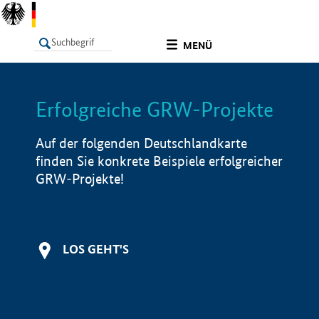
undefined
MENÜ
Erfolgreiche GRW-Projekte
LISTE
Filter
Info
Auf der folgenden Deutschlandkarte
finden Sie konkrete Beispiele erfolgreicher
GRW-Projekte!
LOS GEHT'S