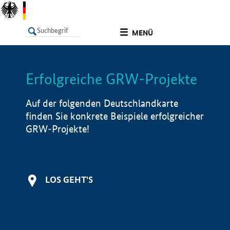
undefined
MENÜ
Erfolgreiche GRW-Projekte
LISTE
Filter
Info
Auf der folgenden Deutschlandkarte
finden Sie konkrete Beispiele erfolgreicher
GRW-Projekte!
LOS GEHT'S