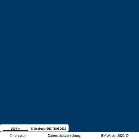
100 km
© Geobasis-DE / BKG 2015
Impressum
Datenschutzerklärung
BMWi.de, 2021 ©