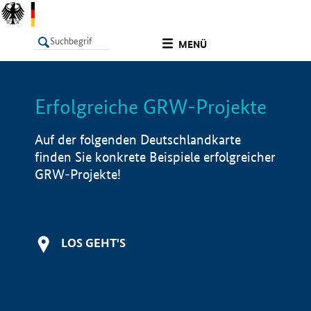
undefined
MENÜ
Erfolgreiche GRW-Projekte
LISTE
Filter
Info
Auf der folgenden Deutschlandkarte
finden Sie konkrete Beispiele erfolgreicher
GRW-Projekte!
LOS GEHT'S