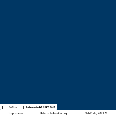
100 km
© Geobasis-DE / BKG 2015
Impressum
Datenschutzerklärung
BMWi.de, 2021 ©