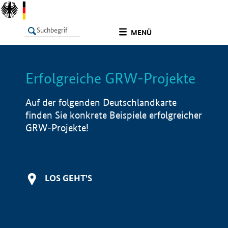
undefined
MENÜ
Erfolgreiche GRW-Projekte
LISTE
Filter
Info
Auf der folgenden Deutschlandkarte
finden Sie konkrete Beispiele erfolgreicher
GRW-Projekte!
LOS GEHT'S