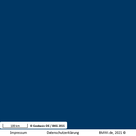
100 km
© Geobasis-DE / BKG 2015
Impressum
Datenschutzerklärung
BMWi.de, 2021 ©