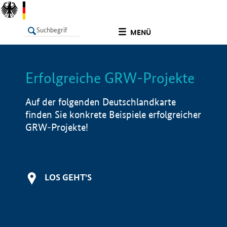
undefined
MENÜ
Erfolgreiche GRW-Projekte
LISTE
Filter
Info
Auf der folgenden Deutschlandkarte
finden Sie konkrete Beispiele erfolgreicher
GRW-Projekte!
LOS GEHT'S