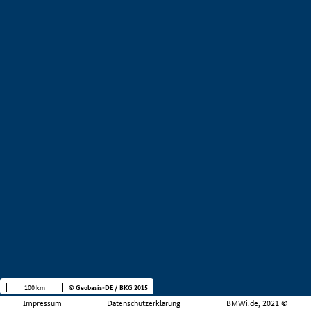
100 km
© Geobasis-DE / BKG 2015
Impressum
Datenschutzerklärung
BMWi.de, 2021 ©