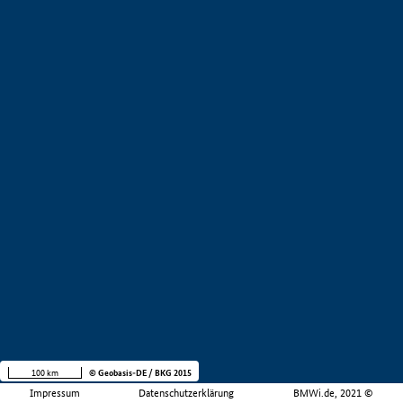
100 km
© Geobasis-DE / BKG 2015
Impressum
Datenschutzerklärung
BMWi.de, 2021 ©