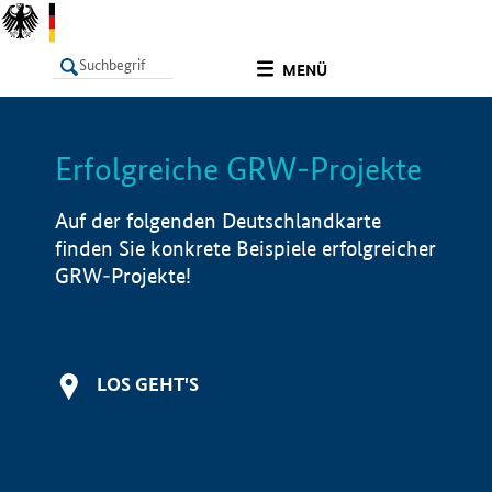
undefined
MENÜ
Erfolgreiche GRW-Projekte
LISTE
Filter
Info
Auf der folgenden Deutschlandkarte
finden Sie konkrete Beispiele erfolgreicher
GRW-Projekte!
LOS GEHT'S