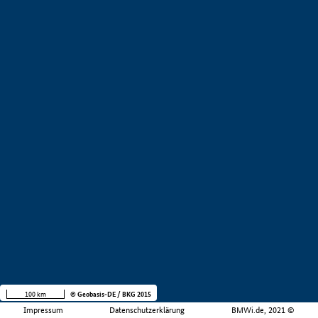
100 km
© Geobasis-DE / BKG 2015
Impressum
Datenschutzerklärung
BMWi.de, 2021 ©