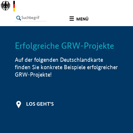
undefined
MENÜ
Erfolgreiche GRW-Projekte
LISTE
Filter
Info
Auf der folgenden Deutschlandkarte
finden Sie konkrete Beispiele erfolgreicher
GRW-Projekte!
LOS GEHT'S