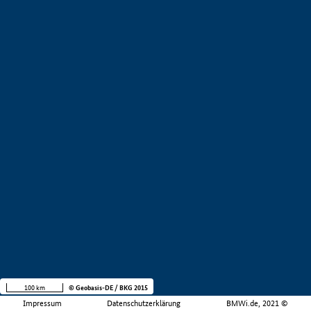
100 km
© Geobasis-DE / BKG 2015
Impressum
Datenschutzerklärung
BMWi.de, 2021 ©