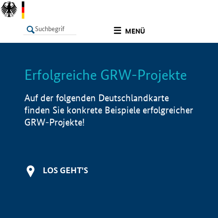
undefined
MENÜ
Erfolgreiche GRW-Projekte
LISTE
Filter
Info
Auf der folgenden Deutschlandkarte
finden Sie konkrete Beispiele erfolgreicher
GRW-Projekte!
LOS GEHT'S