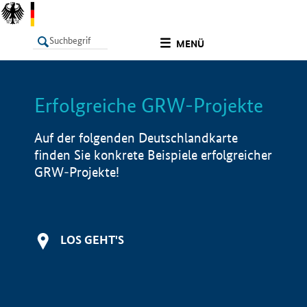
undefined
MENÜ
Erfolgreiche GRW-Projekte
LISTE
Filter
Info
Auf der folgenden Deutschlandkarte
finden Sie konkrete Beispiele erfolgreicher
GRW-Projekte!
LOS GEHT'S