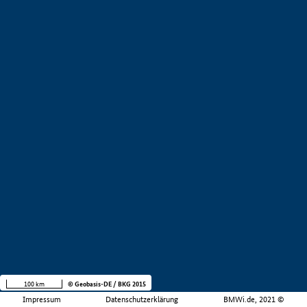
100 km
© Geobasis-DE / BKG 2015
Impressum
Datenschutzerklärung
BMWi.de, 2021 ©