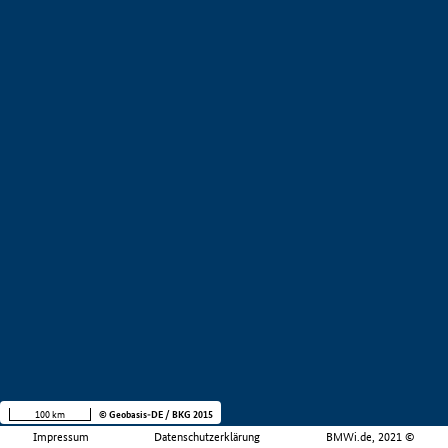
100 km
© Geobasis-DE / BKG 2015
Impressum
Datenschutzerklärung
BMWi.de, 2021 ©