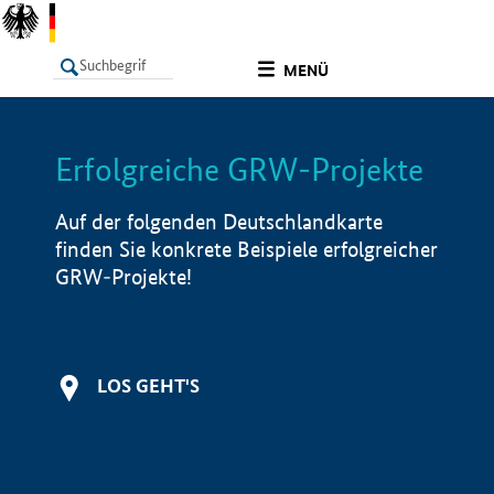
undefined
MENÜ
Erfolgreiche GRW-Projekte
LISTE
Filter
Info
Auf der folgenden Deutschlandkarte
finden Sie konkrete Beispiele erfolgreicher
GRW-Projekte!
LOS GEHT'S