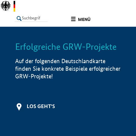
undefined
MENÜ
Erfolgreiche GRW-Projekte
LISTE
Filter
Info
Auf der folgenden Deutschlandkarte
finden Sie konkrete Beispiele erfolgreicher
GRW-Projekte!
LOS GEHT'S