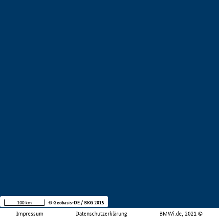
100 km
© Geobasis-DE / BKG 2015
Impressum
Datenschutzerklärung
BMWi.de, 2021 ©