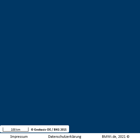
100 km
© Geobasis-DE / BKG 2015
Impressum
Datenschutzerklärung
BMWi.de, 2021 ©