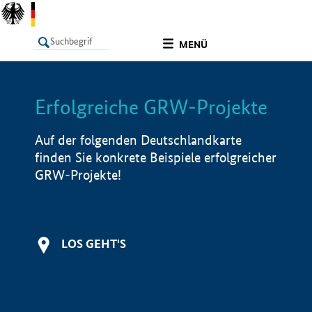
undefined
MENÜ
Erfolgreiche GRW-Projekte
LISTE
Filter
Info
Auf der folgenden Deutschlandkarte
finden Sie konkrete Beispiele erfolgreicher
GRW-Projekte!
LOS GEHT'S