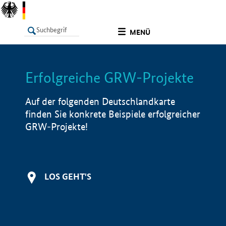
undefined
MENÜ
Erfolgreiche GRW-Projekte
LISTE
Filter
Info
Auf der folgenden Deutschlandkarte
finden Sie konkrete Beispiele erfolgreicher
GRW-Projekte!
LOS GEHT'S