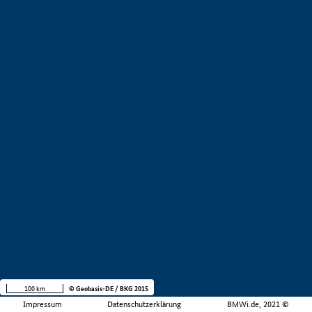
100 km
© Geobasis-DE / BKG 2015
Impressum
Datenschutzerklärung
BMWi.de, 2021 ©