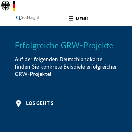
undefined
MENÜ
Erfolgreiche GRW-Projekte
LISTE
Filter
Info
Auf der folgenden Deutschlandkarte
finden Sie konkrete Beispiele erfolgreicher
GRW-Projekte!
LOS GEHT'S