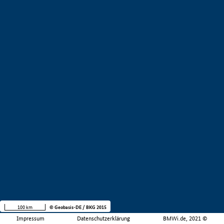
100 km
© Geobasis-DE / BKG 2015
Impressum
Datenschutzerklärung
BMWi.de, 2021 ©