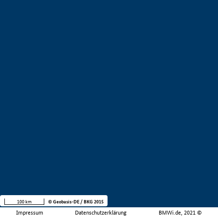
100 km
© Geobasis-DE / BKG 2015
Impressum
Datenschutzerklärung
BMWi.de, 2021 ©