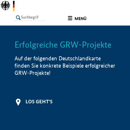
undefined
MENÜ
Erfolgreiche GRW-Projekte
LISTE
Filter
Info
Auf der folgenden Deutschlandkarte
finden Sie konkrete Beispiele erfolgreicher
GRW-Projekte!
LOS GEHT'S