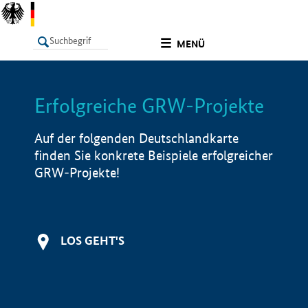
undefined
MENÜ
Erfolgreiche GRW-Projekte
LISTE
Filter
Info
Auf der folgenden Deutschlandkarte
finden Sie konkrete Beispiele erfolgreicher
GRW-Projekte!
LOS GEHT'S