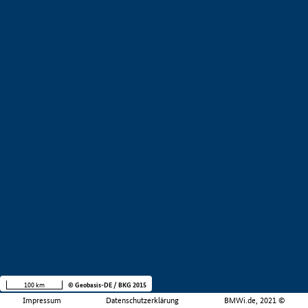
100 km
© Geobasis-DE / BKG 2015
Impressum
Datenschutzerklärung
BMWi.de, 2021 ©