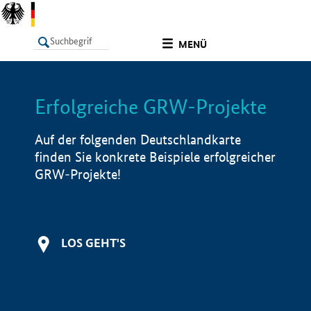
undefined
MENÜ
Erfolgreiche GRW-Projekte
LISTE
Filter
Info
Auf der folgenden Deutschlandkarte
finden Sie konkrete Beispiele erfolgreicher
GRW-Projekte!
LOS GEHT'S