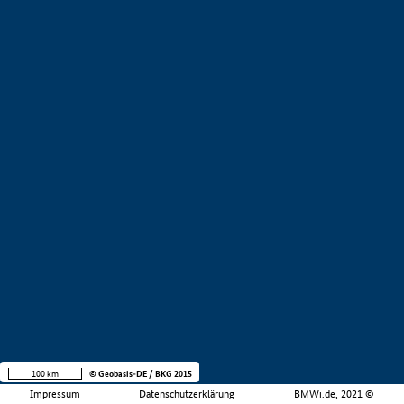
100 km
© Geobasis-DE / BKG 2015
Impressum
Datenschutzerklärung
BMWi.de, 2021 ©