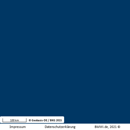
100 km
© Geobasis-DE / BKG 2015
Impressum
Datenschutzerklärung
BMWi.de, 2021 ©