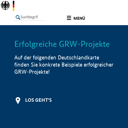
undefined
MENÜ
Erfolgreiche GRW-Projekte
LISTE
Filter
Info
Auf der folgenden Deutschlandkarte
finden Sie konkrete Beispiele erfolgreicher
GRW-Projekte!
LOS GEHT'S