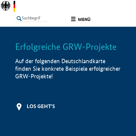
undefined
MENÜ
Erfolgreiche GRW-Projekte
LISTE
Filter
Info
Auf der folgenden Deutschlandkarte
finden Sie konkrete Beispiele erfolgreicher
GRW-Projekte!
LOS GEHT'S