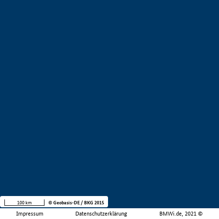
100 km
© Geobasis-DE / BKG 2015
Impressum
Datenschutzerklärung
BMWi.de, 2021 ©