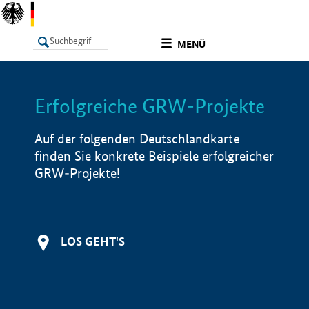
undefined
MENÜ
Erfolgreiche GRW-Projekte
LISTE
Filter
Info
Auf der folgenden Deutschlandkarte
finden Sie konkrete Beispiele erfolgreicher
GRW-Projekte!
LOS GEHT'S