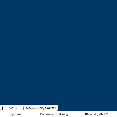
100 km
© Geobasis-DE / BKG 2015
Impressum
Datenschutzerklärung
BMWi.de, 2021 ©