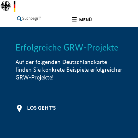
undefined
MENÜ
Erfolgreiche GRW-Projekte
LISTE
Filter
Info
Auf der folgenden Deutschlandkarte
finden Sie konkrete Beispiele erfolgreicher
GRW-Projekte!
LOS GEHT'S