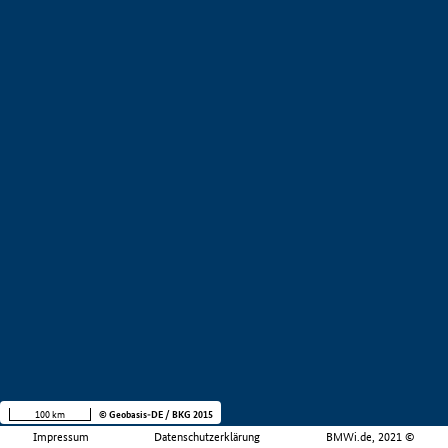
100 km
© Geobasis-DE / BKG 2015
Impressum
Datenschutzerklärung
BMWi.de, 2021 ©