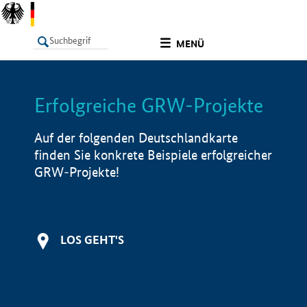
undefined
MENÜ
Erfolgreiche GRW-Projekte
LISTE
Filter
Info
Auf der folgenden Deutschlandkarte
finden Sie konkrete Beispiele erfolgreicher
GRW-Projekte!
LOS GEHT'S