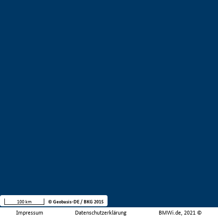
100 km
© Geobasis-DE / BKG 2015
Impressum
Datenschutzerklärung
BMWi.de, 2021 ©