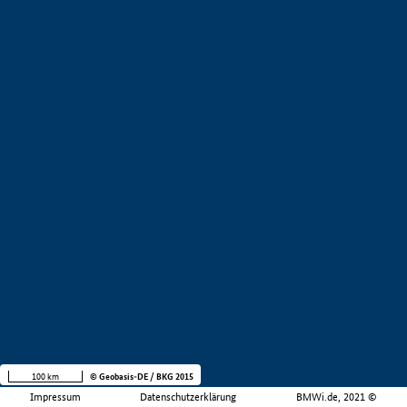
100 km
© Geobasis-DE / BKG 2015
Impressum
Datenschutzerklärung
BMWi.de, 2021 ©