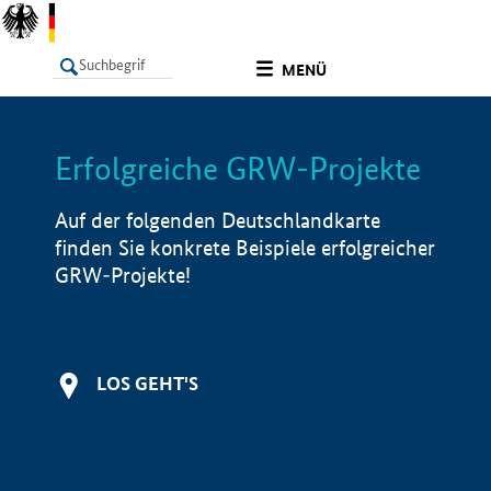
undefined
MENÜ
Erfolgreiche GRW-Projekte
LISTE
Filter
Info
Auf der folgenden Deutschlandkarte
finden Sie konkrete Beispiele erfolgreicher
GRW-Projekte!
LOS GEHT'S