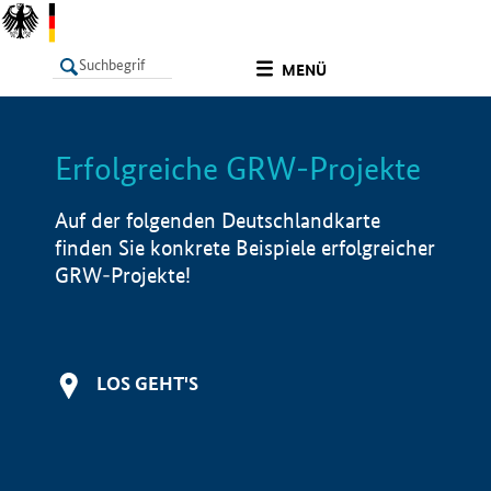
undefined
MENÜ
Erfolgreiche GRW-Projekte
LISTE
Filter
Info
Auf der folgenden Deutschlandkarte
finden Sie konkrete Beispiele erfolgreicher
GRW-Projekte!
LOS GEHT'S