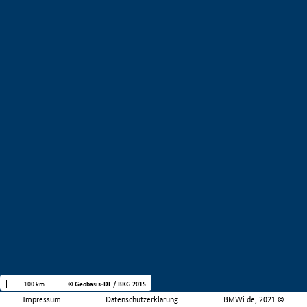
100 km
© Geobasis-DE / BKG 2015
Impressum
Datenschutzerklärung
BMWi.de, 2021 ©